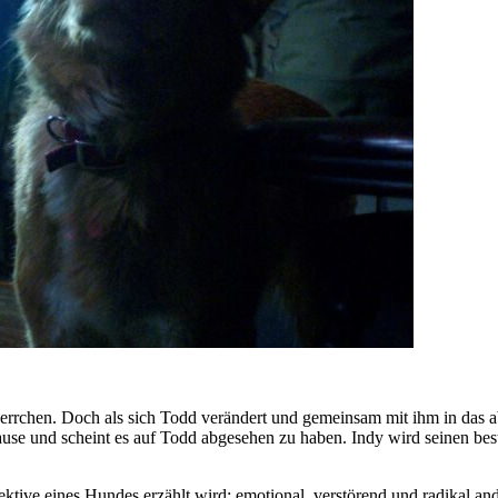
rrchen. Doch als sich Todd verändert und gemeinsam mit ihm in das ab
ause und scheint es auf Todd abgesehen zu haben. Indy wird seinen bes
pektive eines Hundes erzählt wird: emotional, verstörend und radi