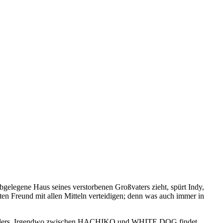
gelegene Haus seines verstorbenen Großvaters zieht, spürt Indy,
ten Freund mit allen Mitteln verteidigen; denn was auch immer in
kal anders. Irgendwo zwischen HACHIKO und WHITE DOG findet