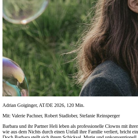
Adrian Goiginger, AT/DE 2026, 120 Min.
Mit: Valerie Pachner, Robert Stadlober, Stefanie Reinsperger
Barbara und ihr Partner Heli leben als professionelle Clowns mit ihr
wie aus dem Nichts durch einen Unfall ihre Familie verliert, bricht e
Doch Barbara stellt sich ihrem Schicksal. Mutig und unkonventionell f