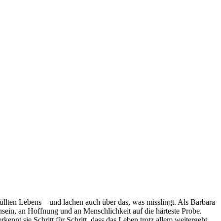
üllten Lebens – und lachen auch über das, was misslingt. Als Barbara
wnsein, an Hoffnung und an Menschlichkeit auf die härteste Probe.
nnt sie Schritt für Schritt, dass das Leben trotz allem weitergeht,