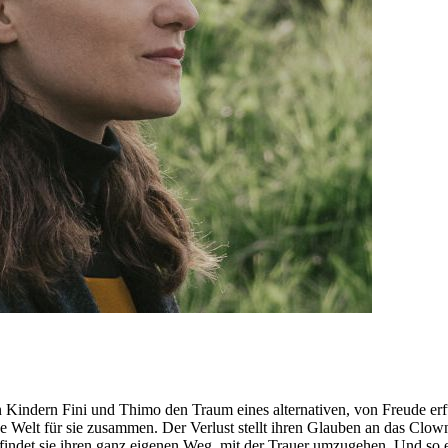
en Kindern Fini und Thimo den Traum eines alternativen, von Freude erf
ine Welt für sie zusammen. Der Verlust stellt ihren Glauben an das Clo
indet sie ihren ganz eigenen Weg, mit der Trauer umzugehen. Und so erke