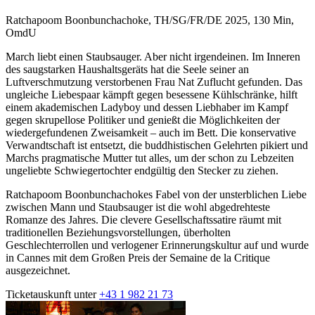
Ratchapoom Boonbunchachoke, TH/SG/FR/DE 2025, 130 Min,
OmdU
March liebt einen Staubsauger. Aber nicht irgendeinen. Im Inneren
des saugstarken Haushaltsgeräts hat die Seele seiner an
Luftverschmutzung verstorbenen Frau Nat Zuflucht gefunden. Das
ungleiche Liebespaar kämpft gegen besessene Kühlschränke, hilft
einem akademischen Ladyboy und dessen Liebhaber im Kampf
gegen skrupellose Politiker und genießt die Möglichkeiten der
wiedergefundenen Zweisamkeit – auch im Bett. Die konservative
Verwandtschaft ist entsetzt, die buddhistischen Gelehrten pikiert und
Marchs pragmatische Mutter tut alles, um der schon zu Lebzeiten
ungeliebte Schwiegertochter endgültig den Stecker zu ziehen.
Ratchapoom Boonbunchachokes Fabel von der unsterblichen Liebe
zwischen Mann und Staubsauger ist die wohl abgedrehteste
Romanze des Jahres. Die clevere Gesellschaftssatire räumt mit
traditionellen Beziehungsvorstellungen, überholten
Geschlechterrollen und verlogener Erinnerungskultur auf und wurde
in Cannes mit dem Großen Preis der Semaine de la Critique
ausgezeichnet.
Ticketauskunft unter
+43 1 982 21 73