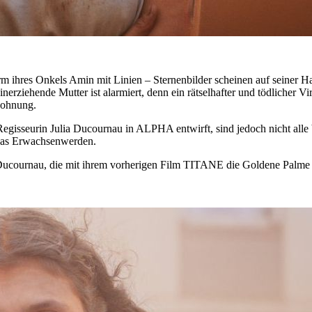
rm ihres Onkels Amin mit Linien – Sternenbilder scheinen auf seiner Hau
einerziehende Mutter ist alarmiert, denn ein rätselhafter und tödlicher 
wohnung.
Regisseurin Julia Ducournau in ALPHA entwirft, sind jedoch nicht alle b
 das Erwachsenwerden.
 Ducournau, die mit ihrem vorherigen Film TITANE die Goldene Palme