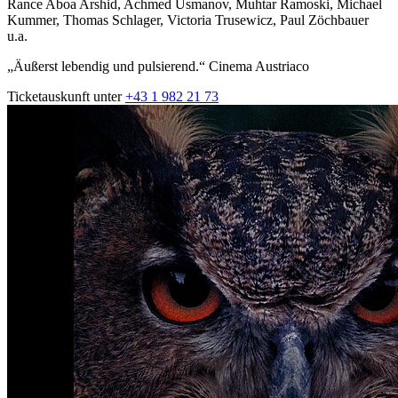
Rance Aboa Arshid, Achmed Usmanov, Muhtar Ramoski, Michael
Kummer, Thomas Schlager, Victoria Trusewicz, Paul Zöchbauer
u.a.
„Äußerst lebendig und pulsierend.“ Cinema Austriaco
Ticketauskunft unter
+43 1 982 21 73