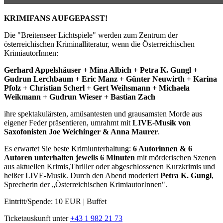
KRIMIFANS AUFGEPASST!
Die "Breitenseer Lichtspiele" werden zum Zentrum der
österreichischen Kriminalliteratur, wenn die Österreichischen
KrimiautorInnen:
Gerhard Appelshäuser + Mina Albich + Petra K. Gungl +
Gudrun Lerchbaum + Eric Manz + Günter Neuwirth + Karina
Pfolz + Christian Scherl + Gert Weihsmann + Michaela
Weikmann + Gudrun Wieser + Bastian Zach
ihre spektakulärsten, amüsantesten und grausamsten Morde aus
eigener Feder präsentieren, umrahmt mit
LIVE-Musik von
Saxofonisten Joe Weichinger & Anna Maurer
.
Es erwartet Sie beste Krimiunterhaltung:
6 Autorinnen & 6
Autoren unterhalten jeweils 6 Minuten
mit mörderischen Szenen
aus aktuellen Krimis,Thriller oder abgeschlossenen Kurzkrimis und
heißer LIVE-Musik. Durch den Abend moderiert
Petra K. Gungl
,
Sprecherin der „Österreichischen KrimiautorInnen".
Eintritt/Spende: 10 EUR | Buffet
Ticketauskunft unter
+43 1 982 21 73