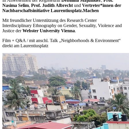
In Anwesenheit der Regisseurin
Debalina Majumder
,
Prof.
Nasima Selim
,
Prof. Judith Albrecht
und
Vertreter*innen der
Nachbarschaftsinitiative Laurentiusplatz.Machen
Mit freundlicher Unterstützung des Research Center
Interdisciplinary Ethnography on Gender, Sexuality, Violence and
Justice der
Webster University Vienna
.
Film + Q&A / mit anschl. Talk „Neighborhoods & Environment“
direkt am Laurentiusplatz