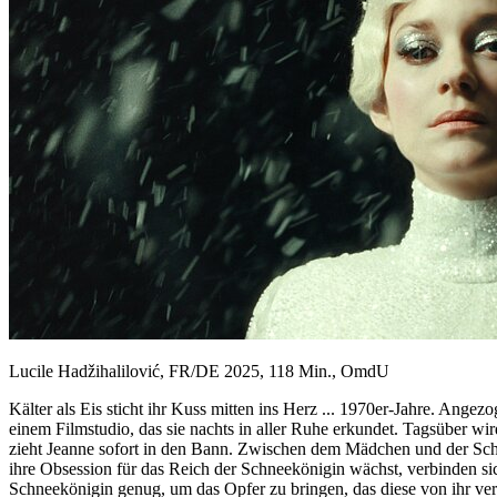
Lucile Hadžihalilović, FR/DE 2025, 118 Min., OmdU
Kälter als Eis sticht ihr Kuss mitten ins Herz ... 1970er-Jahre. Ange
einem Filmstudio, das sie nachts in aller Ruhe erkundet. Tagsüber wir
zieht Jeanne sofort in den Bann. Zwischen dem Mädchen und der Scha
ihre Obsession für das Reich der Schneekönigin wächst, verbinden si
Schneekönigin genug, um das Opfer zu bringen, das diese von ihr ver