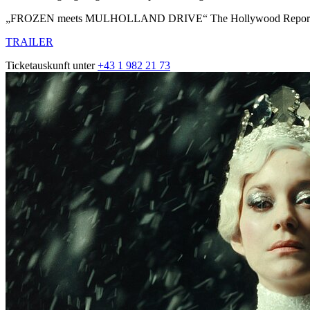
„FROZEN meets MULHOLLAND DRIVE“ The Hollywood Report
TRAILER
Ticketauskunft unter
+43 1 982 21 73