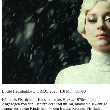
Lucile Hadžihalilović, FR/DE 2025, 118 Min., OmdU
Kälter als Eis sticht ihr Kuss mitten ins Herz ... 1970er-Jahre.
Angezogen von den Lichtern der Stadt im Tal, nimmt die 16-jährige
Jeanne aus einem Kinderheim in den Bergen Reißaus. Sie findet