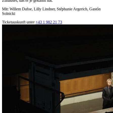
Zuhauses, das er je gekannt hat.
Mit: Willem Dafoe, Lilly Lindner, Stéphanie Argerich, Gastón
Solnicki
Ticketauskunft unter
+43 1 982 21 73