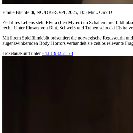
Emilie Blichfeldt, NO/DK/RO/PL 2025, 105 Min., OmdU
Zeit ihres Lebens steht Elvira (Lea Myren) im Schatten ihrer bildhübs
recht. Unter Einsatz von Blut, Schweiß und Tränen schreckt Elvira vo
Mit ihrem Spielfilmdebüt präsentiert die norwegische Regisseurin un
augenzwinkernden Body-Horrors verhandelt sie zeitlos relevante F
Ticketauskunft unter
+43 1 982 21 73