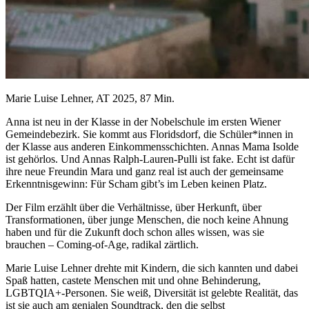
Marie Luise Lehner, AT 2025, 87 Min.
Anna ist neu in der Klasse in der Nobelschule im ersten Wiener
Gemeindebezirk. Sie kommt aus Floridsdorf, die Schüler*innen in
der Klasse aus anderen Einkommensschichten. Annas Mama Isolde
ist gehörlos. Und Annas Ralph-Lauren-Pulli ist fake. Echt ist dafür
ihre neue Freundin Mara und ganz real ist auch der gemeinsame
Erkenntnisgewinn: Für Scham gibt’s im Leben keinen Platz.
Der Film erzählt über die Verhältnisse, über Herkunft, über
Transformationen, über junge Menschen, die noch keine Ahnung
haben und für die Zukunft doch schon alles wissen, was sie
brauchen – Coming-of-Age, radikal zärtlich.
Marie Luise Lehner drehte mit Kindern, die sich kannten und dabei
Spaß hatten, castete Menschen mit und ohne Behinderung,
LGBTQIA+-Personen. Sie weiß, Diversität ist gelebte Realität, das
ist sie auch am genialen Soundtrack, den die selbst