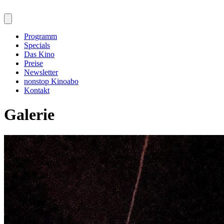
Programm
Specials
Das Kino
Preise
Newsletter
nonstop Kinoabo
Kontakt
Galerie